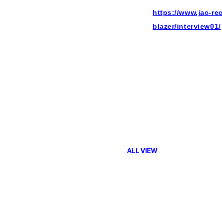
https://www.jac-re
blazer/interview01/