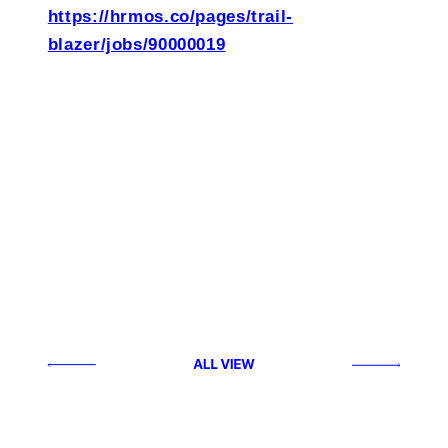
https://hrmos.co/pages/trail-
blazer/jobs/90000019